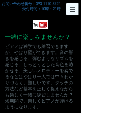
お問い合わせ番号：090-1110-8724
​受付時間：10時～21時
一緒に楽しみませんか？
ピアノは独学でも練習できます
が、やはり壁ができます。音の響
きを感じる、弾むようなリズムを
感じる、しっとりとした音色を聴
かせる、美しいメロディーを奏で
るなどはやはり一人では中々わか
りづらく、難しいです。タッチの
方法など基本を正しく捉えながら
も楽しく一緒に練習しませんか？
短期間で、楽しくピアノが弾ける
ようになります。