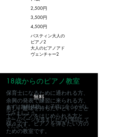
2,500円
3,500円
4,500円
バスティン大人の
ピアノ2
​大人のピアノアド
ヴェンチャー2
18歳からのピアノ教室
保育士になるために通われる方、
無料
余興の発表で練習に来られる方、
まずは無料体験。お子様に合うか試し
新しい趣味を持ちたいということ
てみましょう。
で、ピアノをはじめられる方と
​ホームページを見ましたとお電話して
様々です。ピアノを弾きたい方の
ください。
ための教室です。
090-1110-8724